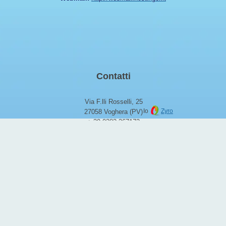
Contatti
Via F.lli Rosselli, 25
Io
Zyro
27058 Voghera (PV)
+ 39 0383 367172
info@aznet.it